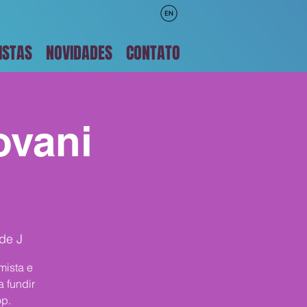
ISTAS
NOVIDADES
CONTATO
ovani
de J
mista e
 fundir
op.