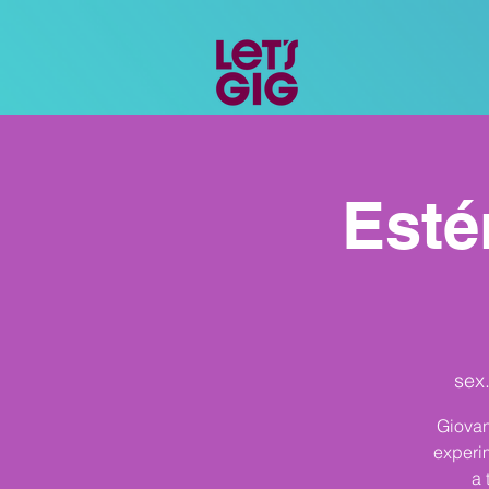
Esté
sex.
Giovan
experi
a 