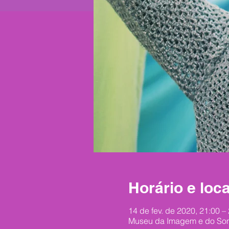
Horário e loca
14 de fev. de 2020, 21:00 –
Museu da Imagem e do Som -