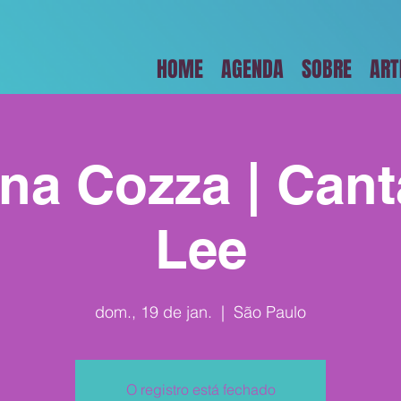
HOME
AGENDA
SOBRE
ART
na Cozza | Cant
Lee
dom., 19 de jan.
  |  
São Paulo
O registro está fechado