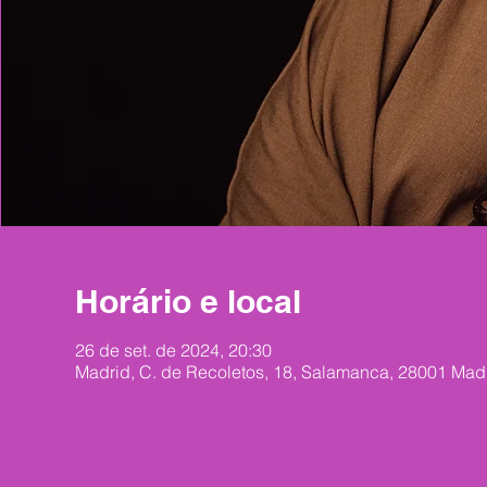
Horário e local
26 de set. de 2024, 20:30
Madrid, C. de Recoletos, 18, Salamanca, 28001 Mad