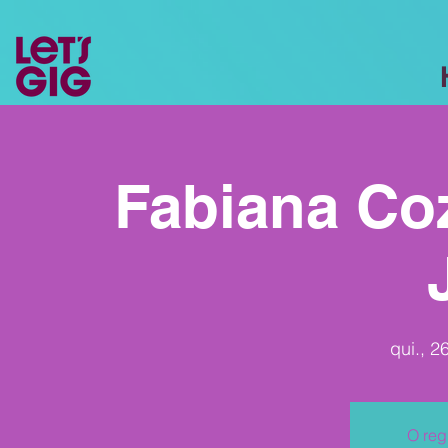
Fabiana Coz
qui., 2
O reg