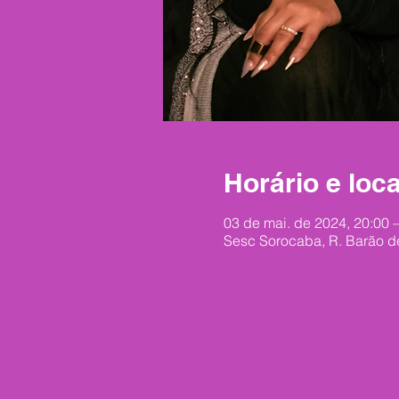
Horário e loca
03 de mai. de 2024, 20:00 
Sesc Sorocaba, R. Barão de