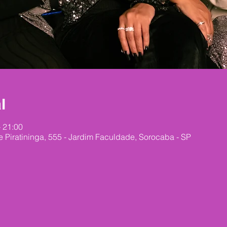
l
– 21:00
 Piratininga, 555 - Jardim Faculdade, Sorocaba - SP