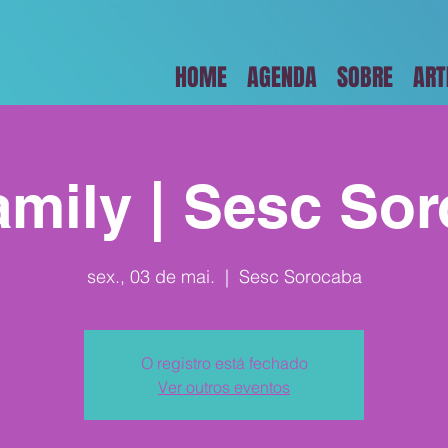
HOME
AGENDA
SOBRE
ART
amily | Sesc So
sex., 03 de mai.
  |  
Sesc Sorocaba
O registro está fechado
Ver outros eventos