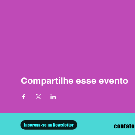
Compartilhe esse evento
Inscreva-se na Newsletter
contato