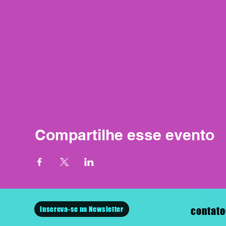
Compartilhe esse evento
Inscreva-se na Newsletter
contato