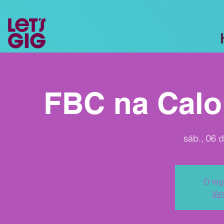
FBC na Calo
sáb., 06 d
O reg
Ver