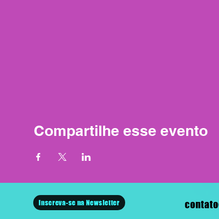
Compartilhe esse evento
Inscreva-se na Newsletter
contato