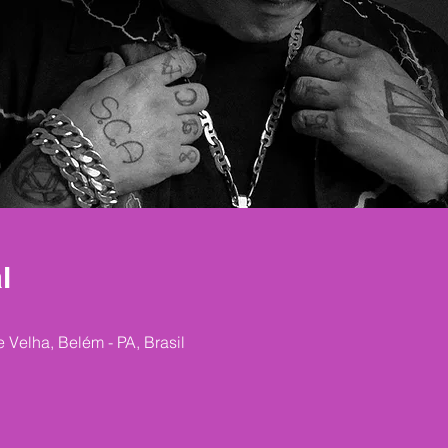
l
 Velha, Belém - PA, Brasil