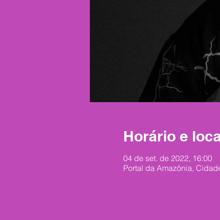
Horário e loca
04 de set. de 2022, 16:00
Portal da Amazônia, Cidade