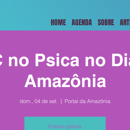
HOME
AGENDA
SOBRE
ART
 no Psica no Di
Amazônia
dom., 04 de set.
  |  
Portal da Amazônia
Entrada gratuita