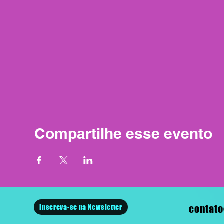
Compartilhe esse evento
Inscreva-se na Newsletter
contato