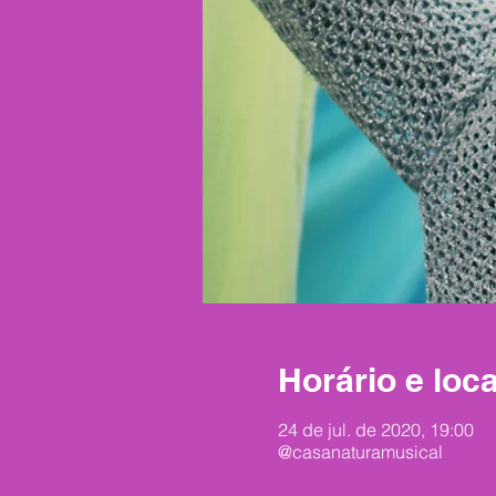
Horário e loca
24 de jul. de 2020, 19:00
@casanaturamusical