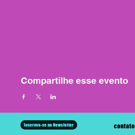
Compartilhe esse evento
Inscreva-se na Newsletter
contato