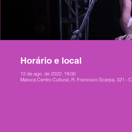
Horário e local
12 de ago. de 2022, 19:00
Maloca Centro Cultural, R. Francisco Scarpa, 321 - 