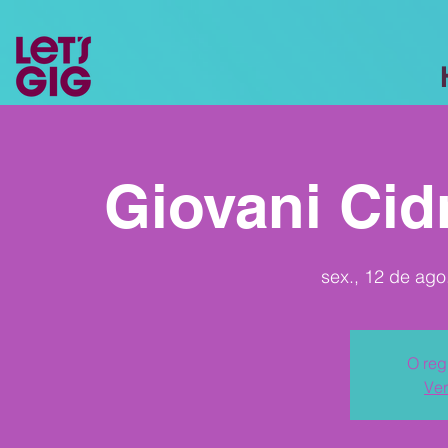
Giovani Cid
sex., 12 de ago
O reg
Ver