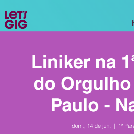
Liniker na 1
do Orgulho
Paulo - N
dom., 14 de jun.
  |  
1ª Par