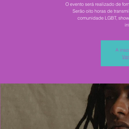
O evento será realizado de form
Serão oito horas de trans
comunidade LGBT, shows 
in
A insc
Ver