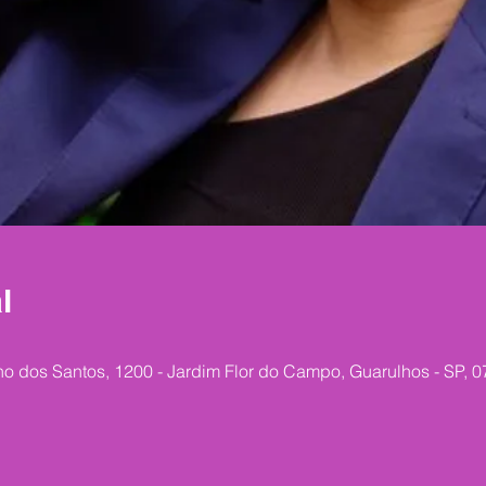
l
no dos Santos, 1200 - Jardim Flor do Campo, Guarulhos - SP, 0