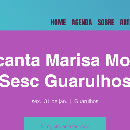
HOME
AGENDA
SOBRE
ART
canta Marisa Mo
Sesc Guarulho
sex., 31 de jan.
  |  
Guarulhos
O registro está fechado