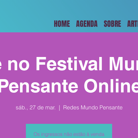
HOME
AGENDA
SOBRE
ART
 no Festival M
Pensante Onlin
sáb., 27 de mar.
  |  
Redes Mundo Pensante
Os ingressos não estão à venda