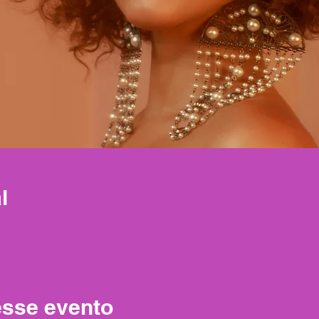
l
esse evento