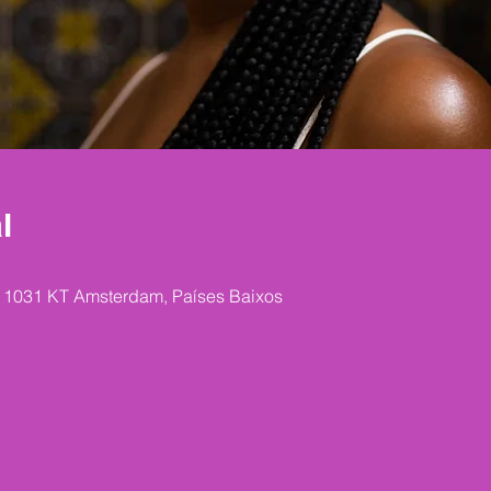
l
, 1031 KT Amsterdam, Países Baixos