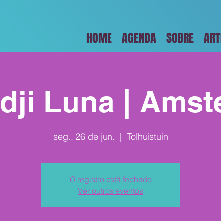
HOME
AGENDA
SOBRE
ART
dji Luna | Amst
seg., 26 de jun.
  |  
Tolhuistuin
O registro está fechado
Ver outros eventos