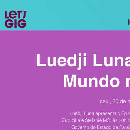
Luedji Lun
Mundo 
sex., 20 de n
Luedji Luna apresenta o Ep
Zudizilla e Stefanie MC, às 20
Governo do Estado da Paraí