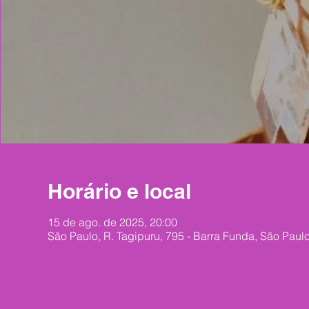
Horário e local
15 de ago. de 2025, 20:00
São Paulo, R. Tagipuru, 795 - Barra Funda, São Paulo