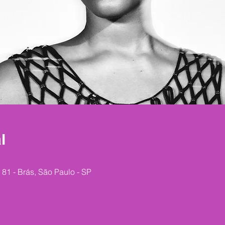
l
 81 - Brás, São Paulo - SP