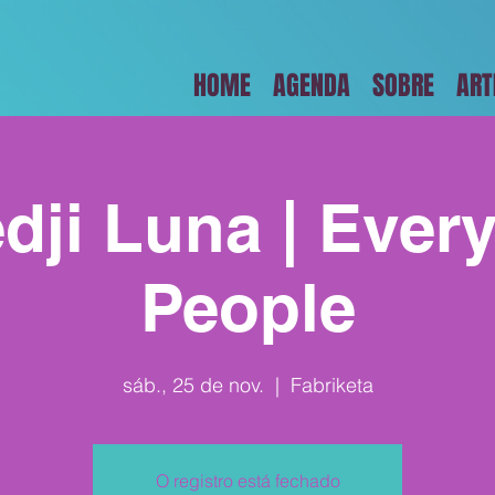
HOME
AGENDA
SOBRE
ART
dji Luna | Ever
People
sáb., 25 de nov.
  |  
Fabriketa
O registro está fechado