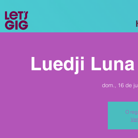
Luedji Luna 
dom., 16 de jul
O reg
Ver