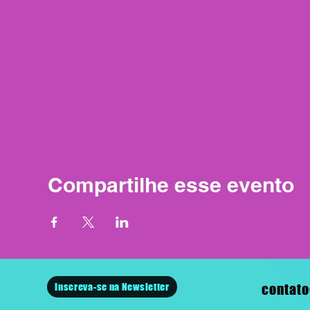
Compartilhe esse evento
Inscreva-se na Newsletter
contato