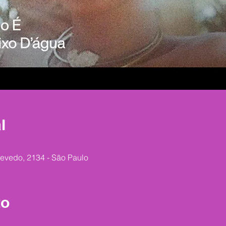
l
zevedo, 2134 - São Paulo
to