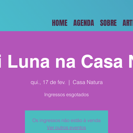
HOME
AGENDA
SOBRE
ART
i Luna na Casa 
qui., 17 de fev.
  |  
Casa Natura
Ingressos esgotados
Os ingressos não estão à venda
Ver outros eventos