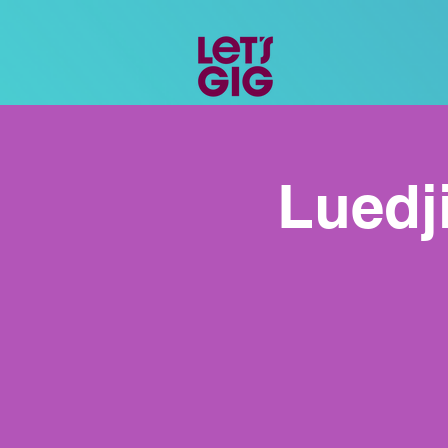
Luedj