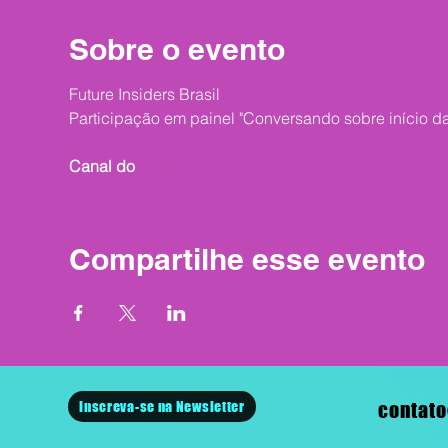
Sobre o evento
Future Insiders Brasil
Participação em painel "Conversando sobre início da 
Canal do
YouTube Brasil
Compartilhe esse evento
Inscreva-se na Newsletter
contato