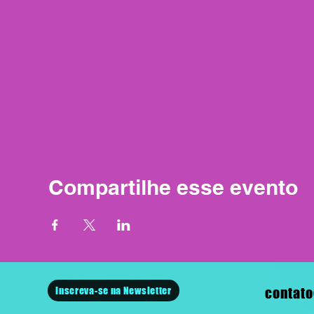
Compartilhe esse evento
Inscreva-se na Newsletter
contato