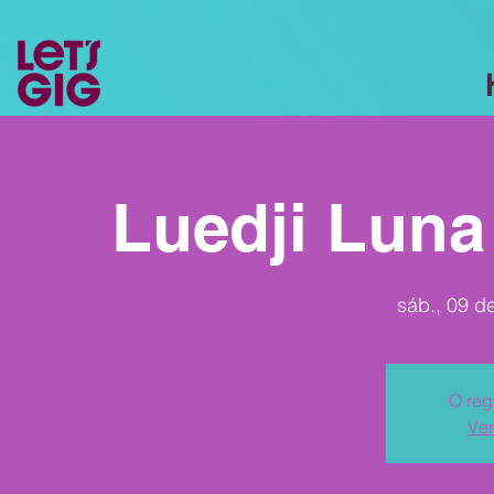
Luedji Luna
sáb., 09 de
O reg
Ver