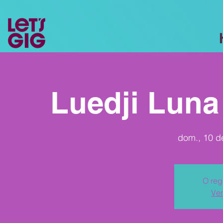
Luedji Luna
dom., 10 de
O reg
Ver