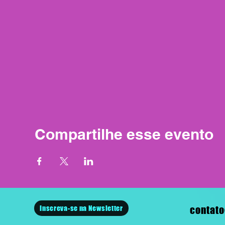
Compartilhe esse evento
Inscreva-se na Newsletter
contato