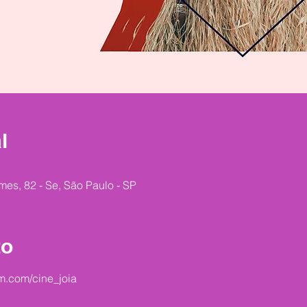
l
mes, 82 - Se, São Paulo - SP
to
m.com/cine_joia