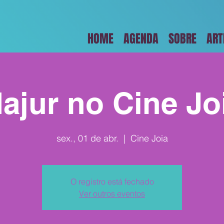
HOME
AGENDA
SOBRE
ART
ajur no Cine Jo
sex., 01 de abr.
  |  
Cine Joia
O registro está fechado
Ver outros eventos