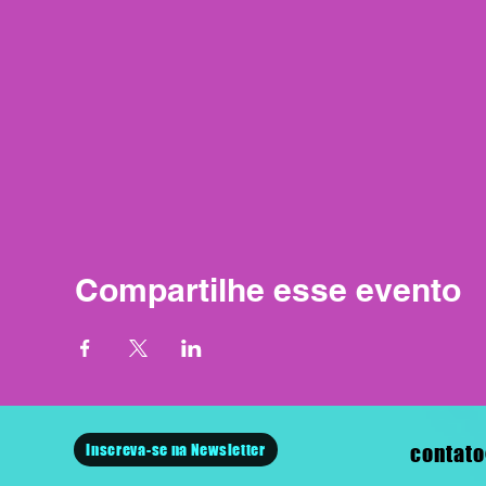
Compartilhe esse evento
Inscreva-se na Newsletter
contato