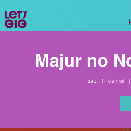
Majur no N
sáb., 14 de mai.
  |