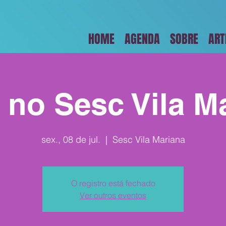
HOME
AGENDA
SOBRE
ART
 no Sesc Vila M
sex., 08 de jul.
  |  
Sesc Vila Mariana
O registro está fechado
Ver outros eventos