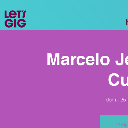
Marcelo Je
Cu
dom., 25 
O reg