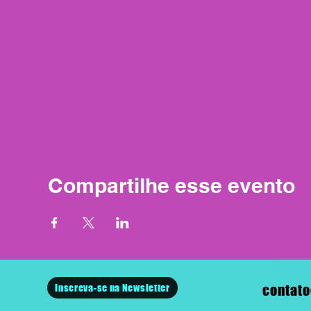
Compartilhe esse evento
Inscreva-se na Newsletter
contato