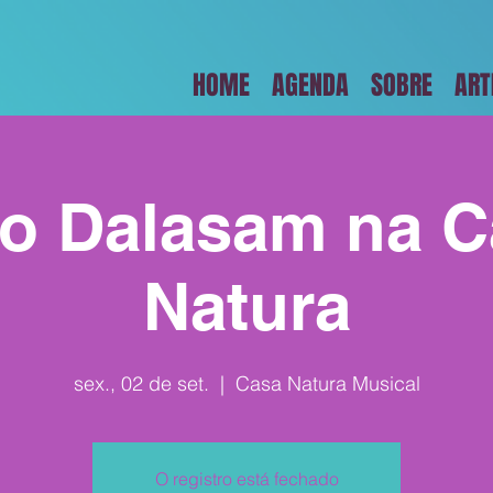
HOME
AGENDA
SOBRE
ART
co Dalasam na C
Natura
sex., 02 de set.
  |  
Casa Natura Musical
O registro está fechado