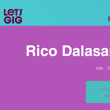
Rico Dalasa
sáb., 1
O reg
Ver