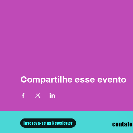
Compartilhe esse evento
Inscreva-se na Newsletter
contato