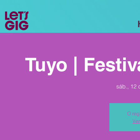
Tuyo | Festiv
sáb., 12 d
O reg
Ver