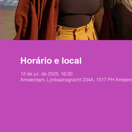
Horário e local
12 de jul. de 2025, 16:30
Amsterdam, Lijnbaansgracht 234A, 1017 PH Amster