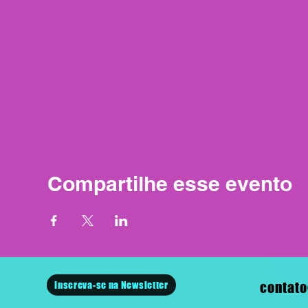
Compartilhe esse evento
Inscreva-se na Newsletter
contato