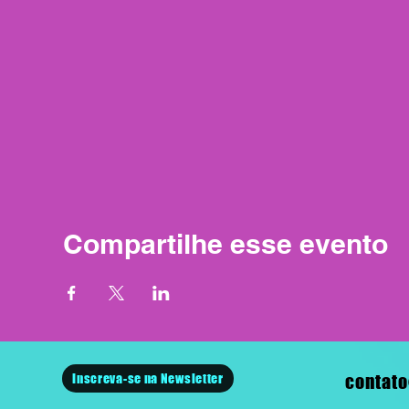
Compartilhe esse evento
Inscreva-se na Newsletter
contato