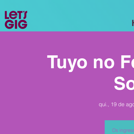
Tuyo no Fe
S
qui., 19 de ag
Os ingres