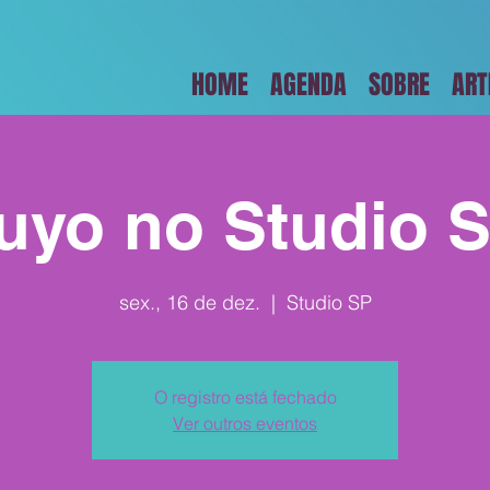
HOME
AGENDA
SOBRE
ART
uyo no Studio 
sex., 16 de dez.
  |  
Studio SP
O registro está fechado
Ver outros eventos