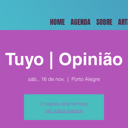
HOME
AGENDA
SOBRE
ART
Tuyo | Opinião
sáb., 16 de nov.
  |  
Porto Alegre
O registro está fechado
Ver outros eventos