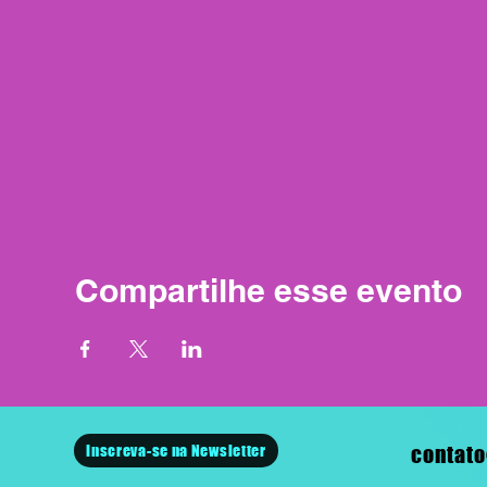
Compartilhe esse evento
Inscreva-se na Newsletter
contato