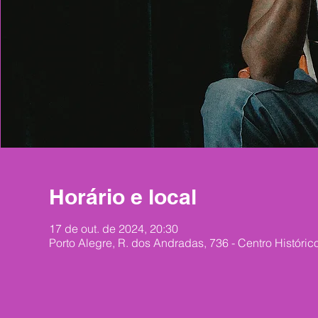
Horário e local
17 de out. de 2024, 20:30
Porto Alegre, R. dos Andradas, 736 - Centro Histórico