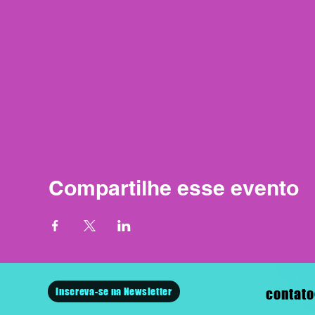
Compartilhe esse evento
Inscreva-se na Newsletter
contato