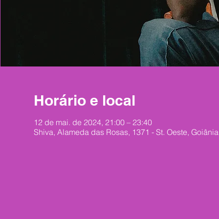
Horário e local
12 de mai. de 2024, 21:00 – 23:40
Shiva, Alameda das Rosas, 1371 - St. Oeste, Goiânia