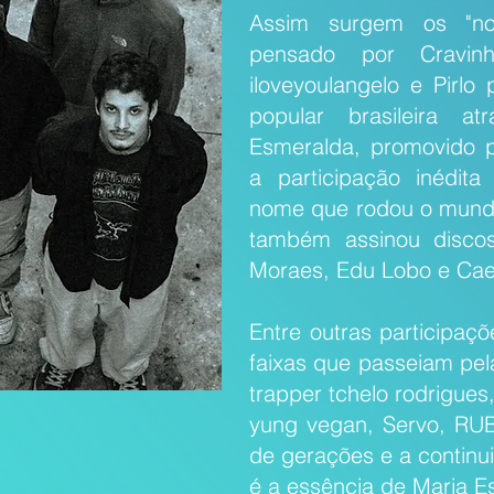
Assim surgem os "nov
pensado por Cravinh
iloveyoulangelo e Pirlo
popular brasileira a
Esmeralda, promovido p
a participação inédit
nome que rodou o mundo
também assinou discos
Moraes, Edu Lobo e Cae
Entre outras participaç
faixas que passeiam pe
trapper tchelo rodrigues
yung vegan, Servo, RUBI
de gerações e a continu
é a essência de Maria E