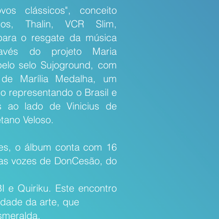
os clássicos", conceito
os, Thalin, VCR Slim,
 para o resgate da música
través do projeto Maria
elo selo Sujoground, com
a de Marília Medalha, um
 representando o Brasil e
 ao lado de Vinicius de
tano Veloso.
ões, o álbum conta com 16
las vozes de DonCesão, do
,
 e Quiriku. Este encontro
idade da arte, que
smeralda.