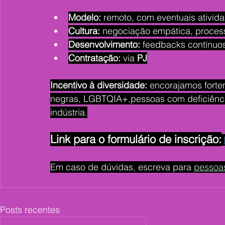
Modelo:
 remoto, com eventuais ativida
Cultura:
 negociação empática, process
Desenvolvimento:
 feedbacks contínuos
Contratação:
 via 
PJ
Incentivo à diversidade:
 encorajamos forte
negras, LGBTQIA+,pessoas com deficiência
indústria.
Link para o formulário de inscrição:
Em caso de dúvidas, escreva para 
pessoa
Posts recentes