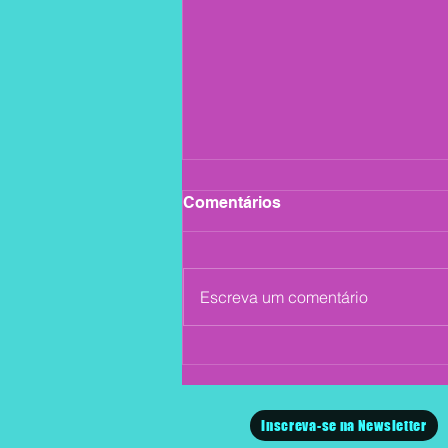
Comentários
Escreva um comentário
Tulipa Ruiz agora é Let's
GIG!
Inscreva-se na Newsletter