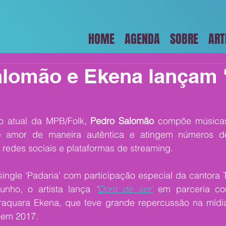
HOME
AGENDA
SOBRE
ART
alomão e Ekena lançam
o atual da MPB/Folk, 
Pedro Salomão
 compõe músicas
e amor de maneira autêntica e atingem números de 
redes sociais e plataformas de streaming. 
ingle ‘Padaria’ com participação especial da cantora T
junho, o artista lança 
‘
Dom de ser'
em parceria co
raquara Ekena, que teve grande repercussão na mídia
, em 2017. 