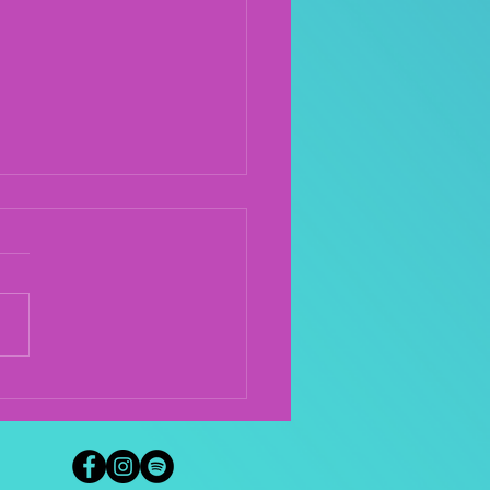
AS VAGAS NO TIME
ERCIAL LET’S GIG