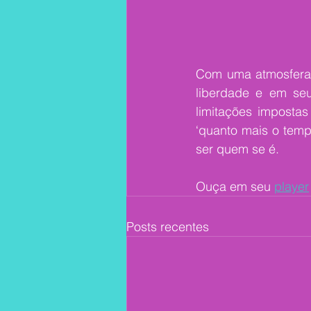
Com uma atmosfera i
liberdade e em seu
limitações imposta
‘quanto mais o temp
ser quem se é.
Ouça em seu 
player
Posts recentes