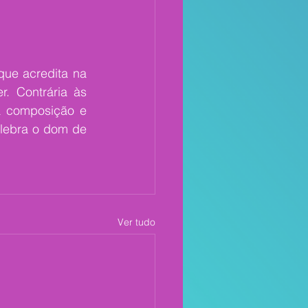
ue acredita na 
. Contrária às 
a composição e 
lebra o dom de 
Ver tudo