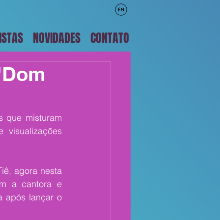
ISTAS
NOVIDADES
CONTATO
 'Dom
 que misturam 
visualizações 
iê, agora nesta 
m a cantora e 
 após lançar o 