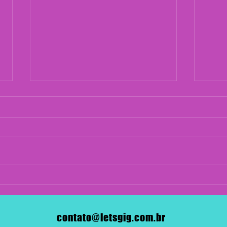
Vitão agora faz parte da
NOV
Let's GIG!
COM
contato@letsgig.com.br