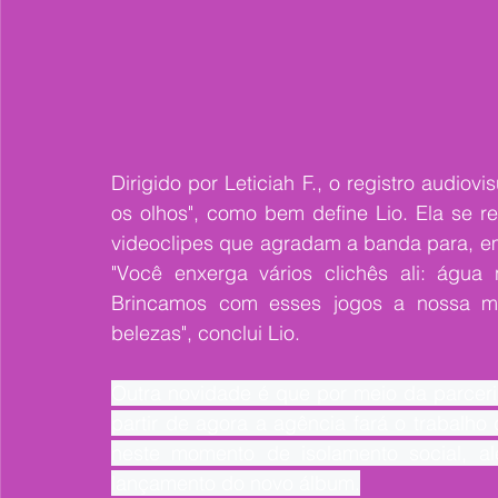
Dirigido por Leticiah F., o registro audiov
os olhos", como bem define Lio. Ela se re
videoclipes que agradam a banda para, em 
"Você enxerga vários clichês ali: água
Brincamos com esses jogos a nossa ma
belezas", conclui Lio.
Outra novidade é que por meio da parcer
partir de agora a agência fará o trabalho 
neste momento de isolamento social, al
lançamento do novo álbum.