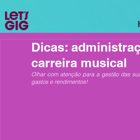
Dicas: administraç
carreira musical
Olhar com atenção para a gestão das suas
gastos e rendimentos! 