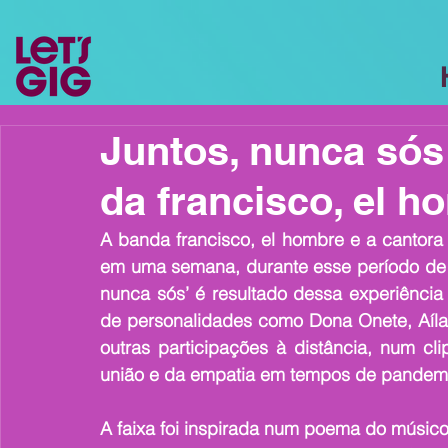
Juntos, nunca sós
da francisco, el 
A banda francisco, el hombre e a cantora 
em uma semana, durante esse período de q
nunca sós’ é resultado dessa experiência
de personalidades como Dona Onete, Aíla,
outras participações à distância, num cl
união e da empatia em tempos de pandem
A faixa foi inspirada num poema do músic