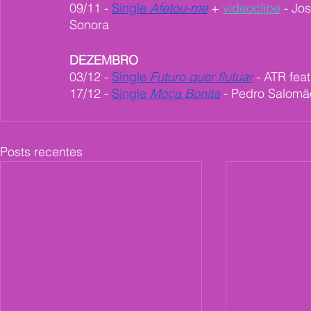
09/11 - 
Single 
Afetou-me
 + 
videoclipe
 - Jo
Sonora
DEZEMBRO
03/12 - 
Single 
Futuro quer flutuar
 - ATR fea
17/12 - 
Single 
Moça Bonita
 - Pedro Salomã
Posts recentes