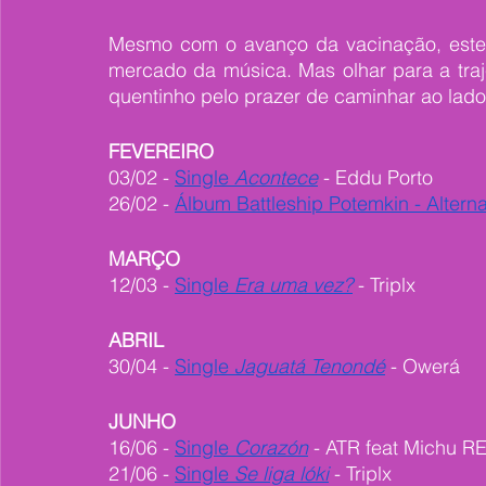
Mesmo com o avanço da vacinação, este ai
mercado da música. Mas olhar para a traj
quentinho pelo prazer de caminhar ao lado 
FEVEREIRO
03/02 - 
Single 
Acontece
 - Eddu Porto
26/02 - 
Álbum Battleship Potemkin - Altern
MARÇO
12/03 - 
Single
 Era uma vez?
 - Triplx
ABRIL
30/04 - 
Single 
Jaguatá Tenondé
 - Owerá
JUNHO
16/06 - 
Single 
Corazón
 - ATR feat Michu 
21/06 - 
Single 
Se liga lóki
 - Triplx