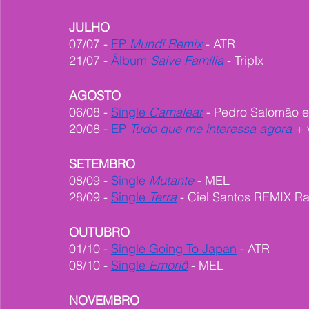
JULHO
07/07 - 
EP 
Mundi Remix
 - ATR
21/07 - 
Álbum 
Salve Família
 - Triplx
AGOSTO
06/08 - 
Single 
Camalear
 - Pedro Salomão 
20/08 - 
EP 
Tudo que me interessa agora
 + 
SETEMBRO
08/09 - 
Single 
Mutante
 - MEL
28/09 - 
Single 
Terra
 - Ciel Santos REMIX Ra
OUTUBRO
01/10 - 
Single Going To Japan
 - ATR
08/10 - 
Single 
Emoriô
 - MEL
NOVEMBRO