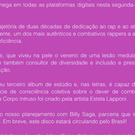
chega em todas as plataformas digitais nesta segunda-f
rajetória de duas décadas de dedicação ao rap e ao ati
nte, um dos mais autênticos e combativos rappers a ab
iciência.
e, que viveu na pele o veneno de uma lesão medula
é também consultor de diversidade e inclusão e pre
ção. 
eu terceiro álbum de estúdio e, nas letras, é capaz de
ie de consciência coletiva sobre o dever de combat
 Corpo Intruso foi criado pela artista Estela Lapponi.
do nosso planejamento com Billy Saga, parceria que i
. Em breve, este disco estará circulando pelo Brasil! 