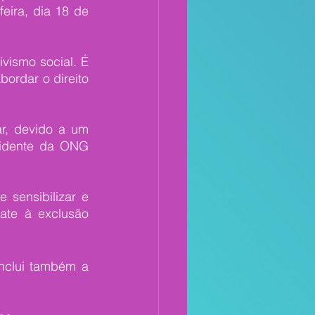
eira, dia 18 de 
vismo social. É 
ordar o direito 
r, devido a um 
sidente da ONG 
 sensibilizar e 
e à exclusão 
nclui também a 