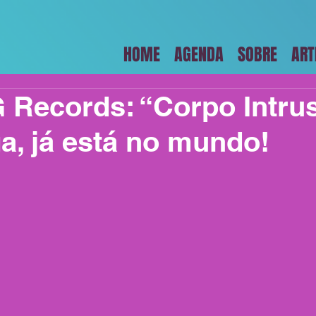
HOME
AGENDA
SOBRE
ART
G Records: “Corpo Intru
ga, já está no mundo!