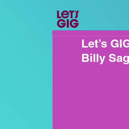
Let’s GI
Billy Sa