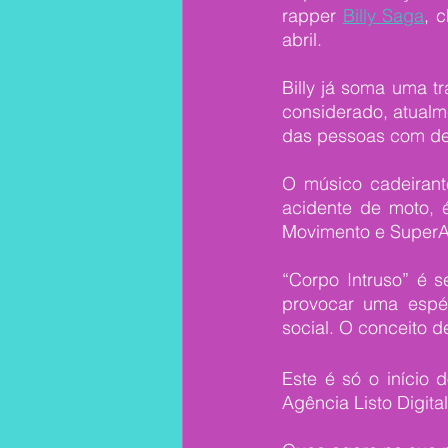
rapper 
Billy Saga
, 
abril.
Billy já soma uma t
considerado, atualme
das pessoas com def
O músico cadeirant
acidente de moto, 
Movimento e SuperA
“Corpo Intruso” é s
provocar uma espéc
social. O conceito de
Este é só o início 
Agência Listo Digital