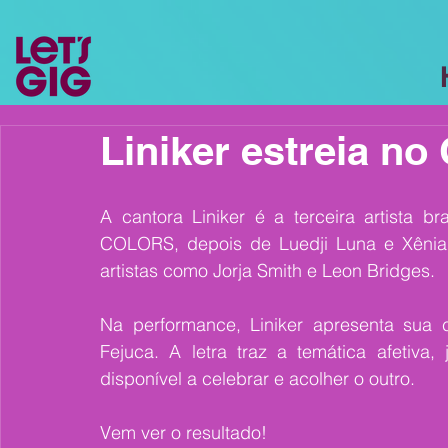
Liniker estreia n
A cantora Liniker é a terceira artista b
COLORS, depois de Luedji Luna e Xênia F
artistas como Jorja Smith e Leon Bridges.
Na performance, Liniker apresenta sua 
Fejuca. A letra traz a temática afetiva, j
disponível a celebrar e acolher o outro.
Vem ver o resultado!