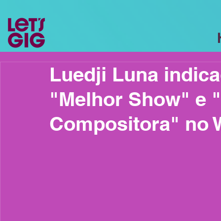
Luedji Luna indic
"Melhor Show" e 
Compositora" no