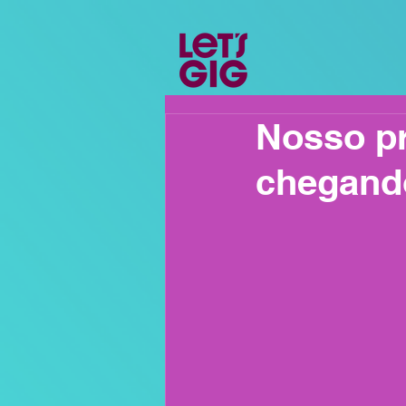
Nosso pr
chegand