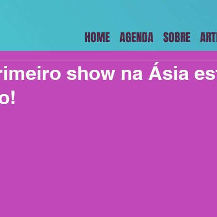
HOME
AGENDA
SOBRE
ART
imeiro show na Ásia es
o!