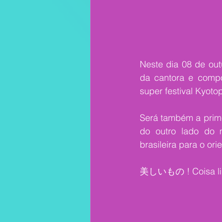
Neste dia 08 de ou
da cantora e comp
super festival Kyoto
Será também a prime
do outro lado do 
brasileira para o ori
美しいもの ! Coisa li