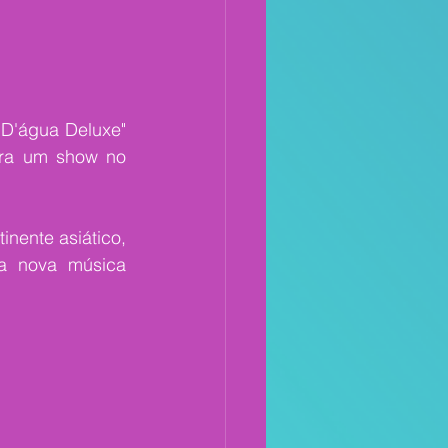
D'água Deluxe" 
ra um show no 
ente asiático, 
 nova música 